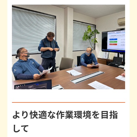
ノ
を
知
る
福
利
厚
生
社
員
イ
より快適な作業環境を目指
ン
タ
して
ビ