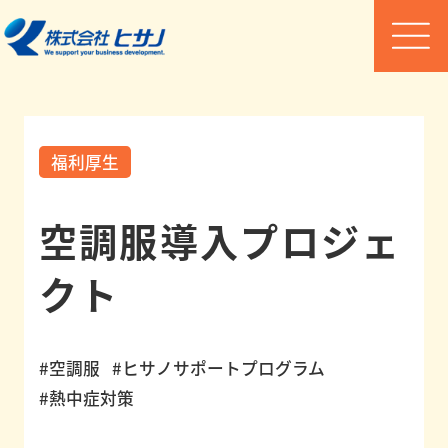
HOME
福利厚生
会
空調服導入プロジェ
社
紹
クト
介
#空調服
#ヒサノサポートプログラム
ヒ
#熱中症対策
サ