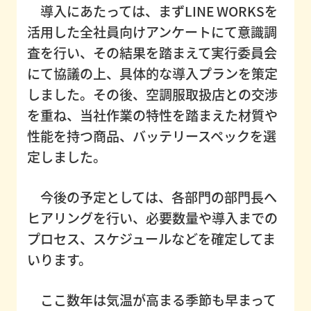
導入にあたっては、まずLINE WORKSを
活用した全社員向けアンケートにて意識調
福
査を行い、その結果を踏まえて実行委員会
利
にて協議の上、具体的な導入プランを策定
厚
しました。その後、空調服取扱店との交渉
生
を重ね、当社作業の特性を踏まえた材質や
性能を持つ商品、バッテリースペックを選
定しました。
ト
ピ
今後の予定としては、各部門の部門長へ
ッ
ヒアリングを行い、必要数量や導入までの
ク
プロセス、スケジュールなどを確定してま
ス
いります。
ここ数年は気温が高まる季節も早まって
よ