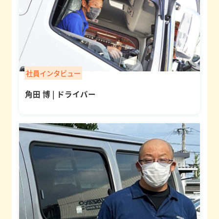
ト
エ
採
ン
用
ト
情
社員インタビュー
リ
報
ー
角田 博 | ドライバー
お
電
話
で
の
お
問
い
合
わ
せ