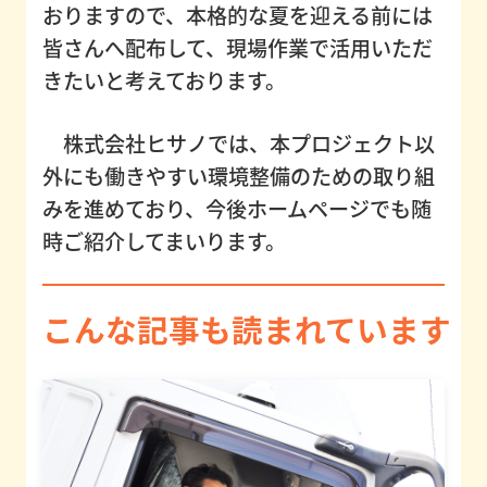
おりますので、本格的な夏を迎える前には
く
皆さんへ配布して、現場作業で活用いただ
あ
きたいと考えております。
る
質
株式会社ヒサノでは、本プロジェクト以
問
外にも働きやすい環境整備のための取り組
みを進めており、今後ホームページでも随
時ご紹介してまいります。
コ
ー
こんな記事も読まれています
ポ
レ
ー
ト
サ
イ