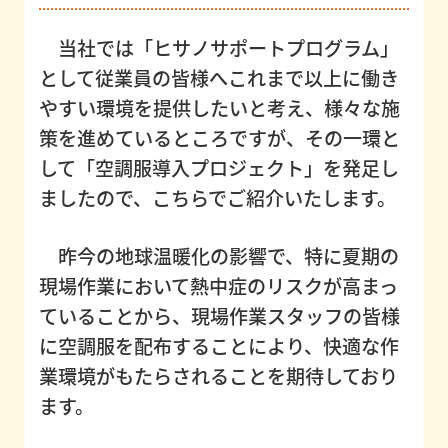
ュ
ー
当社では「ヒサノサポートプログラム」
として従業員の皆様へこれまで以上に働き
仕
やすい環境を提供したいと考え、様々な施
事
策を進めているところですが、その一環と
紹
して「空調服導入プロジェクト」を発足し
介
ましたので、こちらでご紹介いたします。
昨今の地球温暖化の影響で、特に夏期の
キ
現場作業において熱中症のリスクが高まっ
ャ
ていることから、現場作業スタッフの皆様
リ
に空調服を配布することにより、快適な作
ア
業環境がもたらされることを期待しており
プ
ます。
ラ
ン