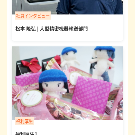
0120-
社員インタビュー
110-
松本 隆弘 | 大型精密機器輸送部門
555
(平
日
9:00~17:00)
福利厚生
福利厚生1