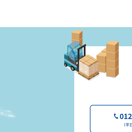
半導
体製
造装
置輸
012
送
(平日