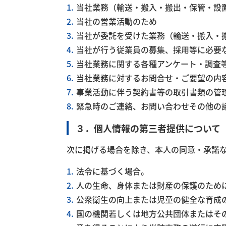
当社業務（輸送・搬入・搬出・保管・設
当社の営業活動のため
半導
当社が委託を受けた業務（輸送・搬入・
当社が行う従業員の募集、採用等に必要
当社業務に関する各種アンケート・調査
体製
当社業務に対するお問合せ・ご要望の内
事業活動に伴う契約書等の取引書類の管
緊急時のご連絡、お問い合わせその他の
造装
３．個人情報の第三者提供について
次に掲げる場合を除き、本人の同意・承諾
置輸
法令に基づく場合。
人の生命、身体または財産の保護のため
公衆衛生の向上または児童の健全な育成
送
国の機関若しくは地方公共団体またはそ