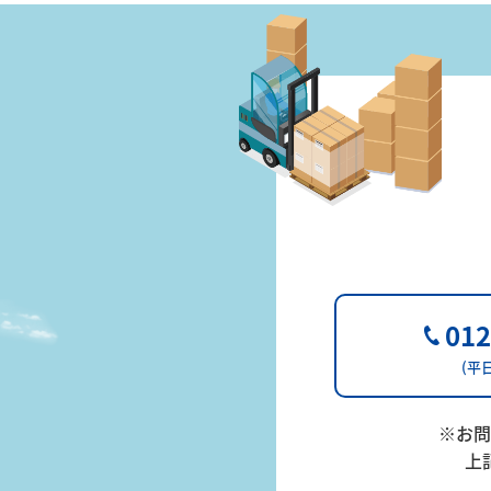
送
病
院・
012
店
(平日
※お問
舗・
上