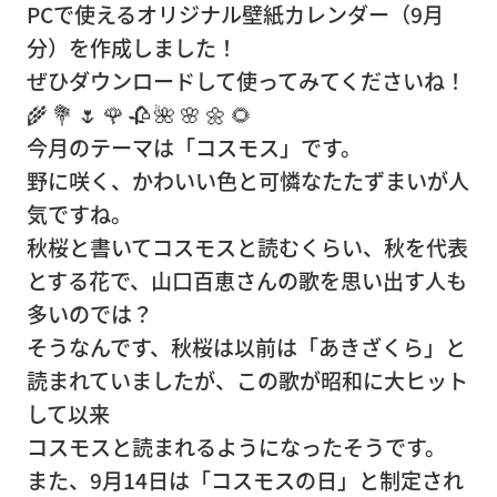
PCで使えるオリジナル壁紙カレンダー（9月
事務
分）を作成しました！
所移
ぜひダウンロードして使ってみてくださいね！
転
🌾 💐 🌷 🌹 🥀 🌺 🌸 🌼 🌻
営
今月のテーマは「コスモス」です。
業
野に咲く、かわいい色と可憐なたたずまいが人
倉
気ですね。
庫
秋桜と書いてコスモスと読むくらい、秋を代表
とする花で、山口百恵さんの歌を思い出す人も
ピア
多いのでは？
ノ・
そうなんです、秋桜は以前は「あきざくら」と
楽器
読まれていましたが、この歌が昭和に大ヒット
輸
して以来
送・
コスモスと読まれるようになったそうです。
調律
また、9月14日は「コスモスの日」と制定され