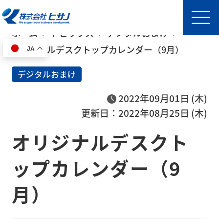
ホーム
トピックス
デジタルおまけ
オリジナルデスクトップカレンダー（9月）
JA
HOME
デジタルおまけ
事
2022年09月01日 (木)
業
更新日：2022年08月25日 (木)
内
オリジナルデスクト
容
半導
ップカレンダー（9
体製
月）
造装
置輸
送