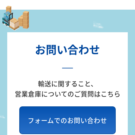
採
用
サ
イ
ト
お問い合わせ
お
0120-
問
110-
い
555
合
輸送に関すること、
(平日 9:00
わ
～17:00)
営業倉庫についてのご質問はこちら
せ
フォームでのお問い合わせ