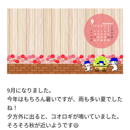
（大
型精
密機
器）
精
密
機
器
輸
送
9月になりました。
今年はもちろん暑いですが、雨も多い夏でした
病
ね！
院・
夕方外に出ると、コオロギが鳴いていました。
店
そろそろ秋が近いようです😄
舗・