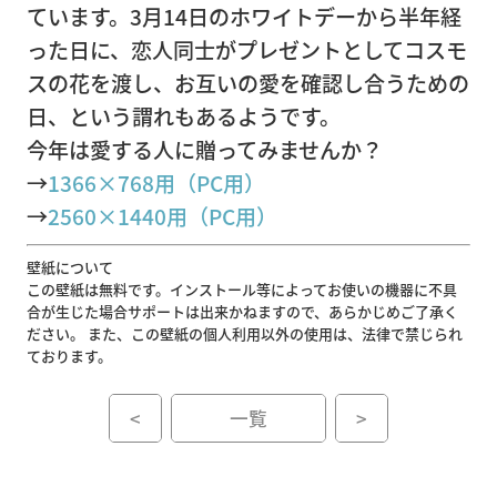
ています。3月14日のホワイトデーから半年経
った日に、恋人同士がプレゼントとしてコスモ
スの花を渡し、お互いの愛を確認し合うための
企
日、という謂れもあるようです。
業
今年は愛する人に贈ってみませんか？
情
→
1366×768用（PC用）
報
→
2560×1440用（PC用）
壁紙について
ト
この壁紙は無料です。インストール等によってお使いの機器に不具
合が生じた場合サポートは出来かねますので、あらかじめご了承く
ピ
ださい。 また、この壁紙の個人利用以外の使用は、法律で禁じられ
ッ
ております。
ク
ス
<
一覧
>