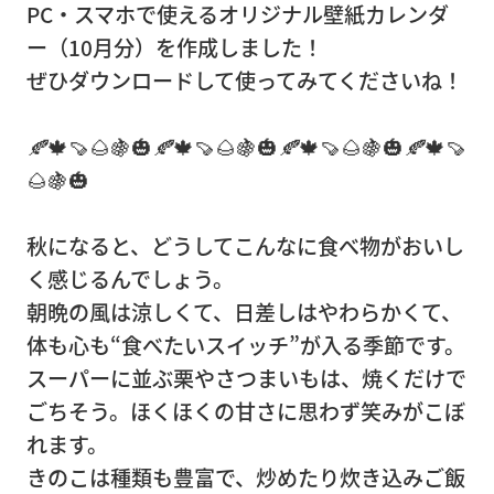
PC・スマホで使えるオリジナル壁紙カレンダ
事務
ー（10月分）を作成しました！
所移
ぜひダウンロードして使ってみてくださいね！
転
営
🍂
🍁🍠🌰🍇🎃
🍂
🍁🍠🌰🍇🎃
🍂
🍁🍠🌰🍇🎃
🍂
🍁🍠
業
🌰🍇🎃
倉
庫
秋になると、どうしてこんなに食べ物がおいし
く感じるんでしょう。
ピア
朝晩の風は涼しくて、日差しはやわらかくて、
ノ・
体も心も“食べたいスイッチ”が入る季節です。
楽器
スーパーに並ぶ栗やさつまいもは、焼くだけで
輸
ごちそう。ほくほくの甘さに思わず笑みがこぼ
送・
れます。
調律
きのこは種類も豊富で、炒めたり炊き込みご飯