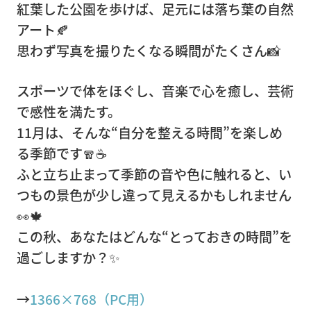
紅葉した公園を歩けば、足元には落ち葉の自然
採
アート🍂
用
思わず写真を撮りたくなる瞬間がたくさん📸
サ
イ
スポーツで体をほぐし、音楽で心を癒し、芸術
ト
で感性を満たす。
お
11月は、そんな“自分を整える時間”を楽しめ
0120-
問
る季節です🧣☕
110-
い
ふと立ち止まって季節の音や色に触れると、い
555
合
つもの景色が少し違って見えるかもしれません
(平日 9:00
わ
～17:00)
👀🍁
せ
この秋、あなたはどんな“とっておきの時間”を
過ごしますか？✨
→
1366×768（PC用）