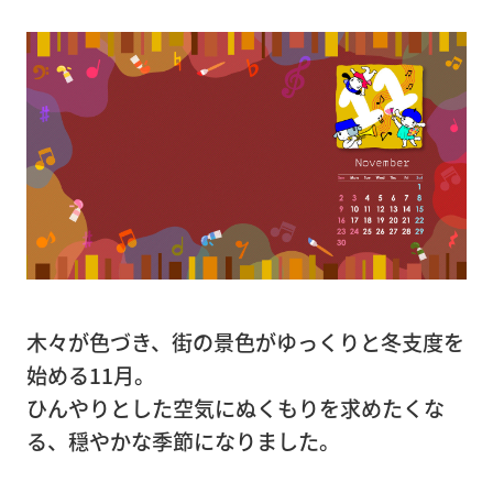
（大
型精
密機
器）
精
密
機
器
輸
送
木々が色づき、街の景色がゆっくりと冬支度を
始める11月。
病
ひんやりとした空気にぬくもりを求めたくな
院・
る、穏やかな季節になりました。
店
舗・