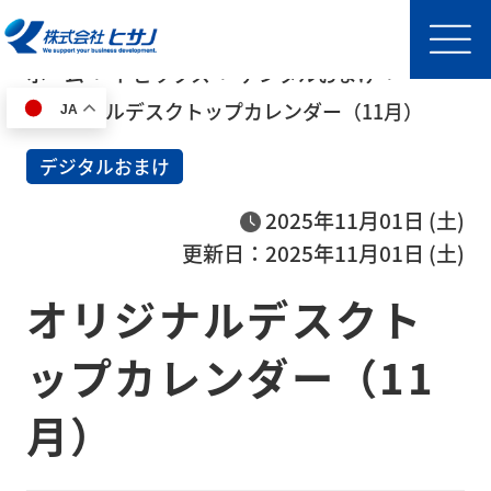
ホーム
トピックス
デジタルおまけ
オリジナルデスクトップカレンダー（11月）
JA
HOME
デジタルおまけ
事
2025年11月01日 (土)
業
更新日：2025年11月01日 (土)
内
オリジナルデスクト
容
半導
ップカレンダー（11
体製
月）
造装
置輸
送