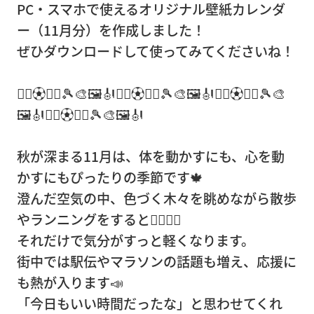
PC・スマホで使えるオリジナル壁紙カレンダ
事務
ー（11月分）を作成しました！
所移
ぜひダウンロードして使ってみてくださいね！
転
営
🏃‍♂️⚽🏃‍♀️🎾🎨🖼️🎻🏃‍♂️⚽🏃‍♀️🎾🎨🖼️🎻🏃‍♂️⚽🏃‍♀️🎾🎨
業
🖼️🎻🏃‍♂️⚽🏃‍♀️🎾🎨🖼️🎻
倉
庫
秋が深まる11月は、体を動かすにも、心を動
かすにもぴったりの季節です🍁
ピア
澄んだ空気の中、色づく木々を眺めながら散歩
ノ・
やランニングをすると🚶‍♀️🏃‍♂️
楽器
それだけで気分がすっと軽くなります。
輸
街中では駅伝やマラソンの話題も増え、応援に
送・
も熱が入ります📣
調律
「今日もいい時間だったな」と思わせてくれ