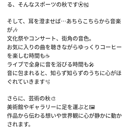
る、そんなスポーツの秋です⚽🎽
そして、耳を澄ませば…あちらこちらから音楽
企
が🎶
業
文化祭やコンサート、街角の音色。
情
お気に入りの曲を聴きながらゆっくりコーヒー
報
を楽しむ時間も☕
ライブで全身に音を浴びる時間も🎤
音に包まれると、知らず知らずのうちに心がほ
ト
ぐれていきます🫧
ピ
ッ
さらに、芸術の秋🎨
ク
美術館やギャラリーに足を運ぶと🖼️
ス
作品から伝わる想いや世界観に心が静かに動か
されます。