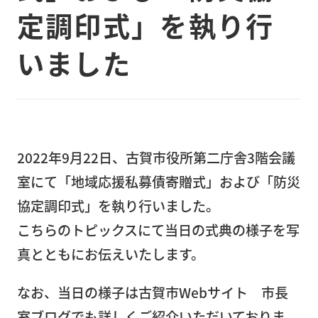
定調印式」を執り行
（大
型精
いました
密機
器）
精
密
機
2022年9月22日、古賀市役所第二庁舎3階会議
器
室にて「地域応援私募債寄贈式」および「防災
輸
協定調印式」を執り行いました。
送
こちらのトピックスにて当日の式典の様子を写
病
真とともにお伝えいたします。
院・
店
なお、当日の様子は古賀市Webサイト 市長
舗・
室ブログでも詳しくご紹介いただいておりま