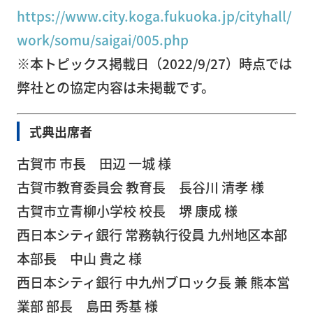
https://www.city.koga.fukuoka.jp/cityhall/
採
work/somu/saigai/005.php
用
サ
※本トピックス掲載日（2022/9/27）時点では
イ
弊社との協定内容は未掲載です。
ト
お
式典出席者
0120-
問
110-
い
古賀市 市長 田辺 一城 様
555
合
古賀市教育委員会 教育長 長谷川 清孝 様
(平日 9:00
わ
古賀市立青柳小学校 校長 堺 康成 様
～17:00)
せ
西日本シティ銀行 常務執行役員 九州地区本部
本部長 中山 貴之 様
西日本シティ銀行 中九州ブロック長 兼 熊本営
業部 部長 島田 秀基 様