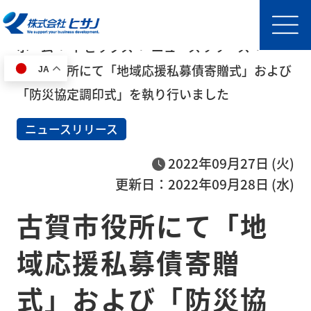
ホーム
トピックス
ニュースリリース
古賀市役所にて「地域応援私募債寄贈式」および
JA
HOME
「防災協定調印式」を執り行いました
ニュースリリース
事
業
2022年09月27日 (火)
内
更新日：2022年09月28日 (水)
容
古賀市役所にて「地
半導
体製
域応援私募債寄贈
造装
置輸
式」および「防災協
送