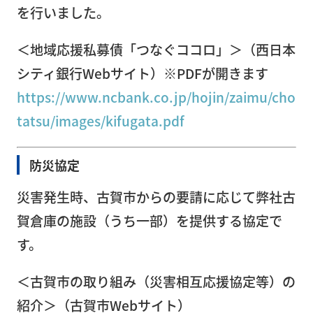
を行いました。
＜地域応援私募債「つなぐココロ」＞（西日本
企
シティ銀行Webサイト）※PDFが開きます
業
https://www.ncbank.co.jp/hojin/zaimu/cho
情
tatsu/images/kifugata.pdf
報
防災協定
ト
災害発生時、古賀市からの要請に応じて弊社古
ピ
賀倉庫の施設（うち一部）を提供する協定で
ッ
ク
す。
ス
＜古賀市の取り組み（災害相互応援協定等）の
紹介＞（古賀市Webサイト）