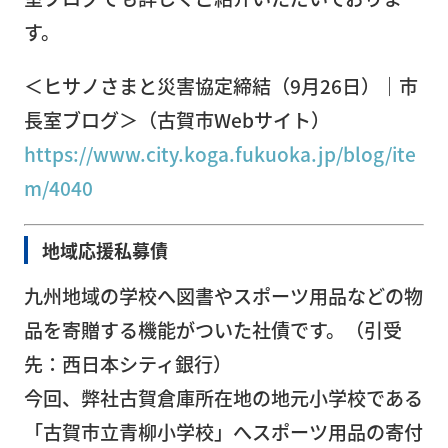
事務
す。
所移
転
＜ヒサノさまと災害協定締結（9月26日）｜市
長室ブログ＞（古賀市Webサイト）
営
業
https://www.city.koga.fukuoka.jp/blog/ite
倉
m/4040
庫
地域応援私募債
ピア
ノ・
九州地域の学校へ図書やスポーツ用品などの物
楽器
品を寄贈する機能がついた社債です。（引受
輸
先：西日本シティ銀行）
送・
今回、弊社古賀倉庫所在地の地元小学校である
調律
「古賀市立青柳小学校」へスポーツ用品の寄付