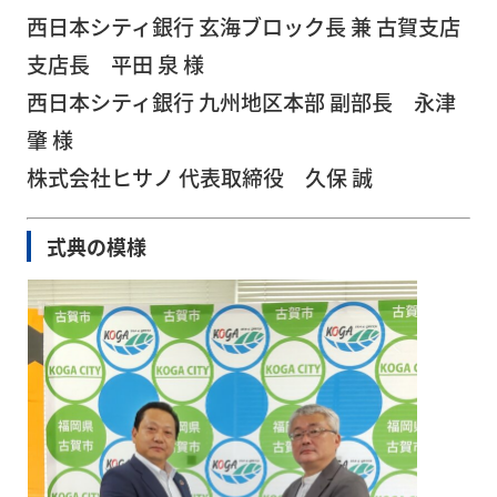
西日本シティ銀行 玄海ブロック長 兼 古賀支店
支店長 平田 泉 様
西日本シティ銀行 九州地区本部 副部長 永津
肇 様
株式会社ヒサノ 代表取締役 久保 誠
式典の模様