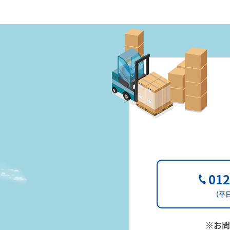
半導
体製
造装
置輸
012
(平日
送
※お問