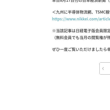
本日8月17日付の日本経済新聞
＜九州に半導体物流網、TSMC
https://www.nikkei.com/arti
事
※当該記事は日経電子版会員限
（無料会員でも当月の閲覧権が
ぜひ一度ご覧いただけましたら
業
内
容