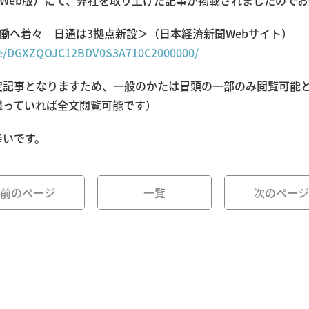
（Web版）にて、弊社を取り上げた記事が掲載されましたので
稼働へ着々 日通は3拠点新設＞（日本経済新聞Webサイト）
cle/DGXZQOJC12BDV0S3A710C2000000/
定記事となりますため、一般のかたは冒頭の一部のみ閲覧可能
残っていれば全文閲覧可能です）
幸いです。
前のページ
一覧
次のページ