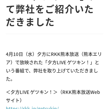
て弊社をご紹介いた
（大
型精
だきました
密機
器）
精
密
機
4月10日（水）夕方にRKK熊本放送（熊本エリ
器
ア）で放映された「夕方LIVE ゲツキン！」と
輸
いう番組で、弊社を取り上げていただきまし
送
た。
病
＜夕方LIVE ゲツキン！＞（RKK熊本放送Web
院・
店
サイト）
舗・
https://rkk.jp/getsukin/