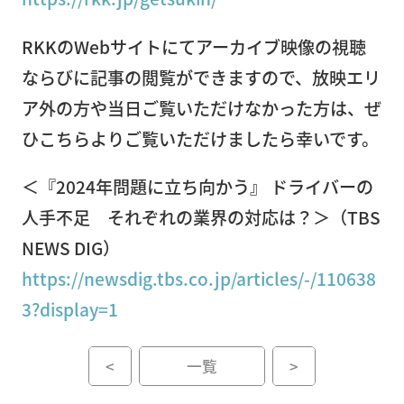
事務
所移
RKKのWebサイトにてアーカイブ映像の視聴
転
ならびに記事の閲覧ができますので、放映エリ
ア外の方や当日ご覧いただけなかった方は、ぜ
営
業
ひこちらよりご覧いただけましたら幸いです。
倉
＜『2024年問題に立ち向かう』 ドライバーの
庫
人手不足 それぞれの業界の対応は？＞（TBS
ピア
NEWS DIG）
ノ・
https://newsdig.tbs.co.jp/articles/-/110638
楽器
3?display=1
輸
送・
調律
<
一覧
>