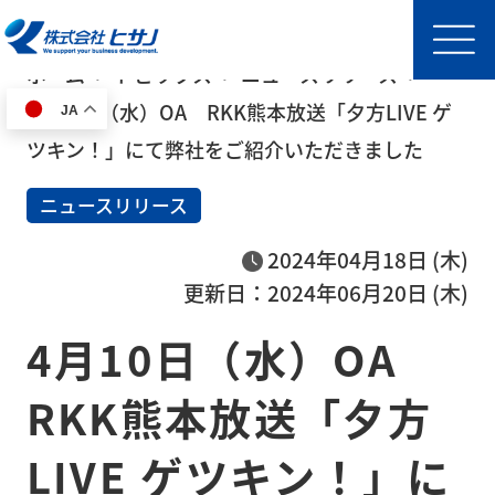
ホーム
トピックス
ニュースリリース
4月10日（水）OA RKK熊本放送「夕方LIVE ゲ
JA
HOME
ツキン！」にて弊社をご紹介いただきました
ニュースリリース
事
業
2024年04月18日 (木)
内
更新日：2024年06月20日 (木)
容
4月10日（水）OA
半導
体製
RKK熊本放送「夕方
造装
置輸
LIVE ゲツキン！」に
送