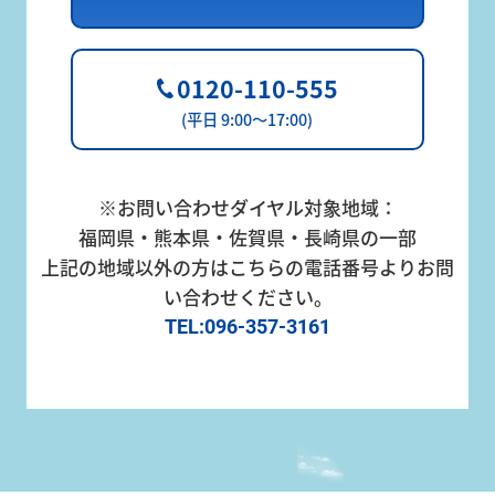
採
用
0120-110-555
サ
(平日 9:00～17:00)
イ
ト
お
※お問い合わせダイヤル対象地域：
0120-
問
福岡県・熊本県・佐賀県・長崎県の一部
110-
い
上記の地域以外の方はこちらの電話番号よりお問
555
合
い合わせください。
(平日 9:00
わ
TEL:096-357-3161
～17:00)
せ