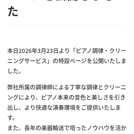
た
（大
型精
密機
器）
精
本日2026年3月23日より「ピアノ調律・クリー
密
ニングサービス」の特設ページを公開いたしま
機
した。
器
輸
弊社所属の調律師による丁寧な調律とクリーニ
送
ングにより、ピアノ本来の音色と美しさを引き
病
出し、より快適な演奏環境をご提供いたしま
院・
す。
店
また、長年の楽器輸送で培ったノウハウを活か
舗・