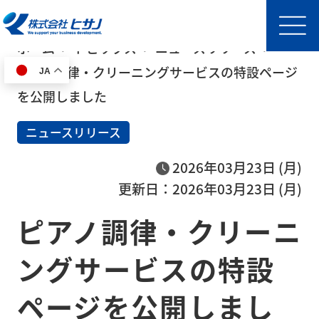
ホーム
トピックス
ニュースリリース
ピアノ調律・クリーニングサービスの特設ページ
JA
HOME
を公開しました
ニュースリリース
事
業
2026年03月23日 (月)
内
更新日：2026年03月23日 (月)
容
ピアノ調律・クリーニ
半導
体製
ングサービスの特設
造装
置輸
ページを公開しまし
送