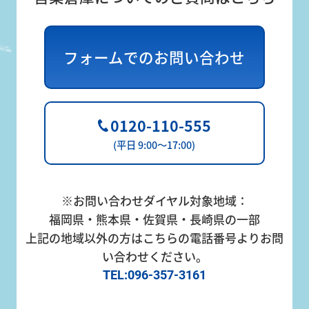
採
用
フォームでのお問い合わせ
サ
イ
ト
お
0120-110-555
0120-
問
(平日 9:00～17:00)
110-
い
555
合
(平日 9:00
わ
※お問い合わせダイヤル対象地域：
～17:00)
福岡県・熊本県・佐賀県・長崎県の一部
せ
上記の地域以外の方はこちらの電話番号よりお問
い合わせください。
TEL:096-357-3161