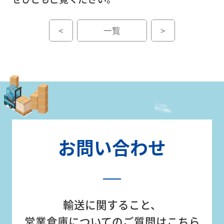
<
一覧
>
企
業
情
報
ト
お問い合わせ
ピ
ッ
ク
ス
輸送に関すること、
営業倉庫についてのご質問はこちら