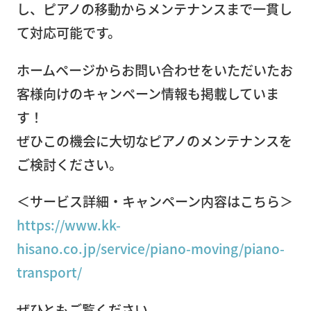
し、ピアノの移動からメンテナンスまで一貫し
事務
て対応可能です。
所移
転
ホームページからお問い合わせをいただいたお
営
客様向けのキャンペーン情報も掲載していま
業
す！
倉
ぜひこの機会に大切なピアノのメンテナンスを
庫
ご検討ください。
ピア
ノ・
＜サービス詳細・キャンペーン内容はこちら＞
楽器
https://www.kk-
輸
hisano.co.jp/service/piano-moving/piano-
送・
transport/
調律
ぜひともご覧ください。