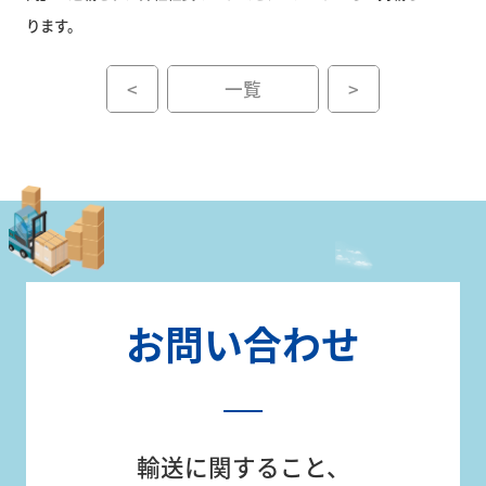
ります。
採
用
<
一覧
>
サ
イ
ト
お
0120-
問
110-
い
555
合
(平日 9:00
わ
～17:00)
お問い合わせ
せ
輸送に関すること、