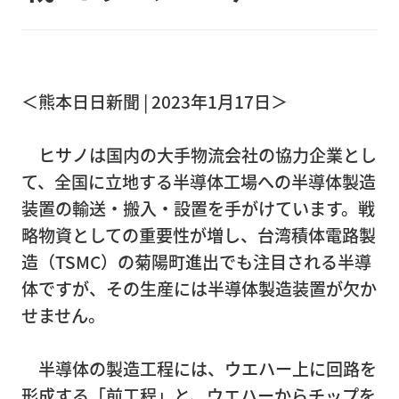
（大
型精
密機
＜熊本日日新聞
| 2023
年
1
月
17
日＞
器）
精
ヒサノは国内の大手物流会社の協力企業とし
密
て、全国に立地する半導体工場への半導体製造
機
装置の輸送・搬入・設置を手がけています。戦
器
略物資としての重要性が増し、台湾積体電路製
輸
造（
TSMC
）の菊陽町進出でも注目される半導
送
体ですが、その生産には半導体製造装置が欠か
病
せません。
院・
店
半導体の製造工程には、ウエハー上に回路を
舗・
形成する「前工程」と、ウエハーからチップを