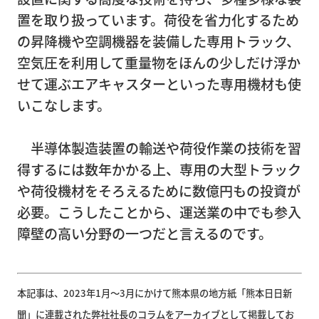
置を取り扱っています。荷役を省力化するため
の昇降機や空調機器を装備した専用トラック、
企
空気圧を利用して重量物をほんの少しだけ浮か
業
せて運ぶエアキャスターといった専用機材も使
情
いこなします。
報
半導体製造装置の輸送や荷役作業の技術を習
得するには数年かかる上、専用の大型トラック
ト
や荷役機材をそろえるために数億円もの投資が
ピ
必要。こうしたことから、運送業の中でも参入
ッ
障壁の高い分野の一つだと言えるのです。
ク
ス
本記事は、2023年1月～3月にかけて熊本県の地方紙「熊本日日新
聞」に連載された弊社社長のコラムをアーカイブとして掲載してお