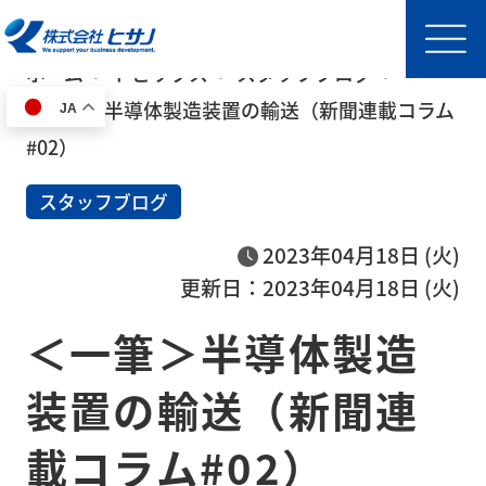
ホーム
トピックス
スタッフブログ
＜一筆＞半導体製造装置の輸送（新聞連載コラム
JA
HOME
#02）
スタッフブログ
事
業
2023年04月18日 (火)
内
更新日：2023年04月18日 (火)
容
＜一筆＞半導体製造
半導
体製
装置の輸送（新聞連
造装
置輸
載コラム#02）
送