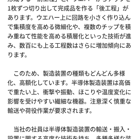
事務
1
枚ずつ切り出して完成品を作る「後工程」が
所移
あります。ウエハー上に回路を小さく作り込ん
転
で集積度を高める微細化や、複数のチップを積
み重ねて性能を高める積層化といった技術が進
営
み、数百にも上る工程数はさらに増加傾向にあ
業
ります。
倉
庫
このため、製造装置の種類もどんどん多様
ピア
化、高額化しています。半導体製造装置は高価
ノ・
で重たい上、衝撃や振動、ほこりや温度変化に
楽器
影響を受けやすい繊細な機器。注意深く慎重な
輸
輸送や荷役作業が要求されます。
送・
調律
当社の社員は半導体製造装置の輸送・搬入・
設置に関する高度な技術を持ち、多種多様な装