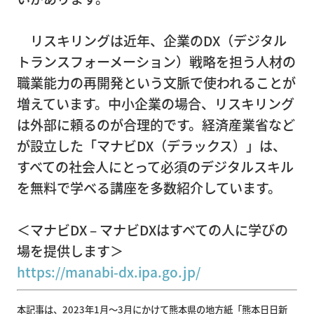
リスキリングは近年、企業の
DX
（デジタル
企
トランスフォーメーション）戦略を担う人材の
業
職業能力の再開発という文脈で使われることが
情
増えています。中小企業の場合、リスキリング
報
は外部に頼るのが合理的です。経済産業省など
が設立した「マナビ
DX
（デラックス）」は、
すべての社会人にとって必須のデジタルスキル
ト
を無料で学べる講座を多数紹介しています。
ピ
ッ
＜マナビDX – マナビDXはすべての人に学びの
ク
場を提供します＞
ス
https://manabi-dx.ipa.go.jp/
本記事は、2023年1月～3月にかけて熊本県の地方紙「熊本日日新