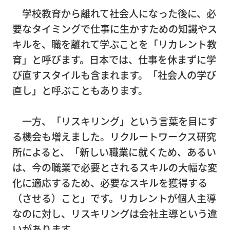
事務
学校教育から離れて社会人になった後に、必
所移
要なタイミングで仕事に生かすための知識やス
転
キルを、職を離れて学ぶことを「リカレント教
育」と呼びます。日本では、仕事を休まずに学
営
び直すスタイルも含まれます。「社会人の学び
業
直し」と呼ぶこともあります。
倉
庫
一方、「リスキリング」という言葉を目にす
ピア
る機会も増えました。リクルートワークス研究
ノ・
所によると、「新しい職業に就くため、あるい
楽器
は、今の職業で必要とされるスキルの大幅な変
輸
化に適応するため、必要なスキルを獲得する
送・
（させる）こと」です。リカレントが個人主導
調律
なのに対し、リスキリングは会社主導という違
いがあります。