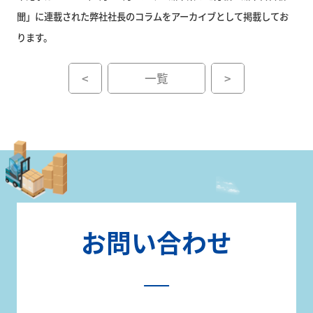
聞」に連載された弊社社長のコラムをアーカイブとして掲載してお
採
ります。
用
サ
<
一覧
>
イ
ト
お
0120-
問
110-
い
555
合
(平日 9:00
わ
～17:00)
せ
お問い合わせ