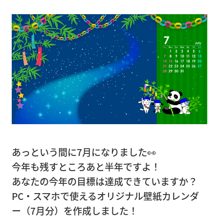
（大
型精
密機
器）
精
密
機
器
輸
送
あっという間に7月になりました👀
今年も残すところあと半年ですよ！
病
あなたの今年の目標は達成できていますか？
院・
PC・スマホで使えるオリジナル壁紙カレンダ
店
ー（7月分）を作成しました！
舗・