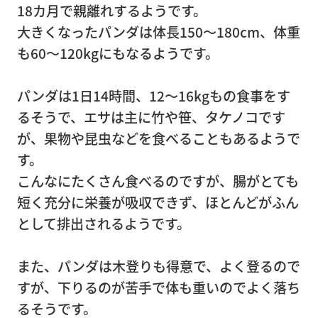
18カ月で親離れするようです。
大きくなったパンダは体長150～180cm、体重
も60～120kgにもなるようです。
企
業
パンダは1日14時間、12～16kgもの食事をす
情
るそうで、エサは主に竹や笹、タケノコです
報
が、果物や昆虫などを食べることもあるようで
す。
こんなにたくさん食べるのですが、腸がとても
ト
短く充分に栄養が吸収できず、ほとんどがふん
ピ
として排出されるようです。
ッ
ク
また、パンダは木登りも得意で、よく登るので
ス
すが、下りるのが苦手で体も重いのでよく落ち
るそうです。