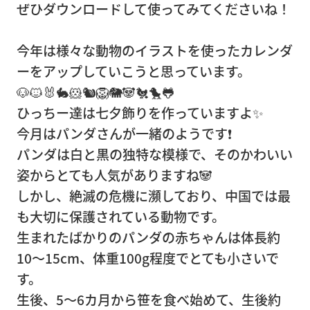
ぜひダウンロードして使ってみてくださいね！
事務
所移
今年は様々な動物のイラストを使ったカレンダ
転
ーをアップしていこうと思っています。
営
🐶🐱🐰🐇🐹🐿🦁🐘🐼🐔🐤🐸
業
ひっちー達は七夕飾りを作っていますよ✨
倉
今月はパンダさんが一緒のようです❗
庫
パンダは白と黒の独特な模様で、そのかわいい
姿からとても人気がありますね🐼
ピア
しかし、絶滅の危機に瀕しており、中国では最
ノ・
も大切に保護されている動物です。
楽器
生まれたばかりのパンダの赤ちゃんは体長約
輸
10～15cm、体重100g程度でとても小さいで
送・
す。
調律
生後、5～6カ月から笹を食べ始めて、生後約