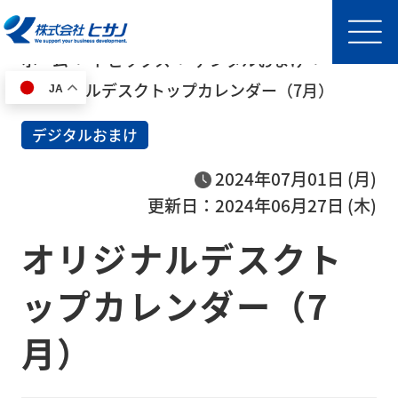
ホーム
トピックス
デジタルおまけ
オリジナルデスクトップカレンダー（7月）
JA
HOME
デジタルおまけ
事
2024年07月01日 (月)
業
更新日：2024年06月27日 (木)
内
オリジナルデスクト
容
半導
ップカレンダー（7
体製
月）
造装
置輸
送