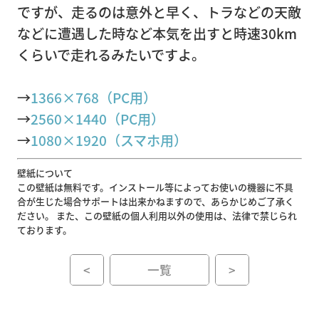
ですが、走るのは意外と早く、トラなどの天敵
採
などに遭遇した時など本気を出すと時速30km
用
くらいで走れるみたいですよ。
サ
イ
→
1366×768（PC用）
ト
お
→
2560×1440（PC用）
0120-
問
→
1080×1920（スマホ用）
110-
い
壁紙について
555
合
この壁紙は無料です。インストール等によってお使いの機器に不具
(平日 9:00
合が生じた場合サポートは出来かねますので、あらかじめご了承く
わ
～17:00)
ださい。 また、この壁紙の個人利用以外の使用は、法律で禁じられ
せ
ております。
<
一覧
>